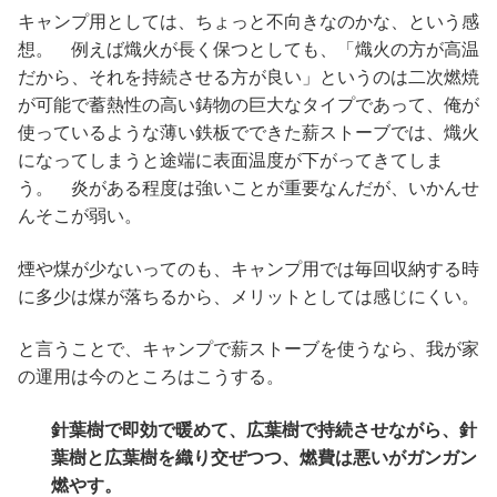
キャンプ用としては、ちょっと不向きなのかな、という感
想。 例えば熾火が長く保つとしても、「熾火の方が高温
だから、それを持続させる方が良い」というのは二次燃焼
が可能で蓄熱性の高い鋳物の巨大なタイプであって、俺が
使っているような薄い鉄板でできた薪ストーブでは、熾火
になってしまうと途端に表面温度が下がってきてしま
う。 炎がある程度は強いことが重要なんだが、いかんせ
んそこが弱い。
煙や煤が少ないってのも、キャンプ用では毎回収納する時
に多少は煤が落ちるから、メリットとしては感じにくい。
と言うことで、キャンプで薪ストーブを使うなら、我が家
の運用は今のところはこうする。
針葉樹で即効で暖めて、広葉樹で持続させながら、針
葉樹と広葉樹を織り交ぜつつ、燃費は悪いがガンガン
燃やす。