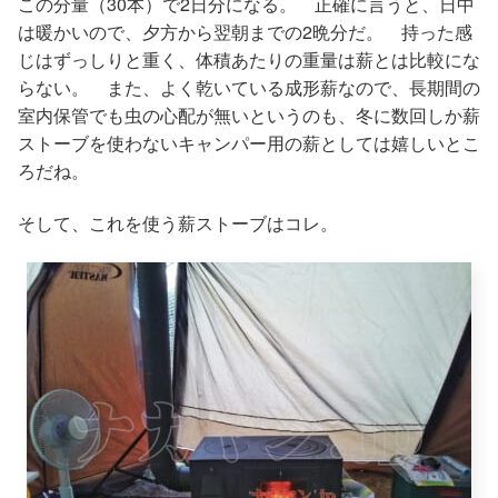
この分量（30本）で2日分になる。 正確に言うと、日中
は暖かいので、夕方から翌朝までの2晩分だ。 持った感
じはずっしりと重く、体積あたりの重量は薪とは比較にな
らない。 また、よく乾いている成形薪なので、長期間の
室内保管でも虫の心配が無いというのも、冬に数回しか薪
ストーブを使わないキャンパー用の薪としては嬉しいとこ
ろだね。
そして、これを使う薪ストーブはコレ。