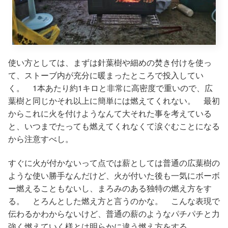
使い方としては、まずは針葉樹や細めの焚き付けを使っ
て、ストーブ内が充分に暖まったところで投入してい
く。 1本あたり約1キロと非常に高密度で重いので、広
葉樹と同じかそれ以上に簡単には燃えてくれない。 最初
からこれに火を付けようなんて大それた事を考えている
と、いつまでたっても燃えてくれなくて涙ぐむことになる
から注意すべし。
すぐに火が付かないって点では薪としては普通の広葉樹の
ような使い勝手なんだけど、火が付いた後も一気にボーボ
ー燃えることもないし、まろみのある独特の燃え方をす
る。 とろんとした燃え方と言うのかな。 こんな表現で
伝わるかわからないけど、普通の薪のようなパチパチと力
強く燃えていく様とは明らかに違う燃え方をする。