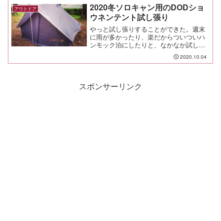
る手回し式送風機を探し...
2020冬ソロキャン用のDODショ
アウトドア
ウネンテント試し張り
やっと試し張りすることができた。週末
に雨が多かったり、楽だからついついハ
ンモック泊にしたりと、なかなか試し張
りすることができなかったDODショウネ
2020.10.04
ンテント。やっと張れたぜ😎
スポンサーリンク