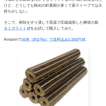
けど、どうしても軽めの針葉樹が多くて薪ストーブでは火
持ちがしない。
そこで、籾殻をすり潰して高温で圧縮成形した棒状の薪、
モミガライト
をお試しで購入してみた。
Amazonで
30本（約27kg）で送料込み2,200円
。