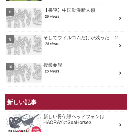
【書評】中国動漫新人類
26 views
そしてウィルコムだけが残った ２
24 views
授業参観
23 views
新しい記事
新しい骨伝導ヘッドフォンは
HACRAYのSeaHorse2