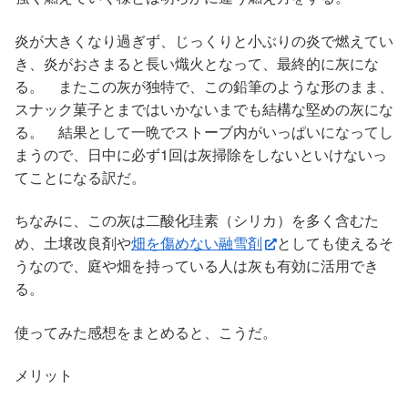
炎が大きくなり過ぎず、じっくりと小ぶりの炎で燃えてい
き、炎がおさまると長い熾火となって、最終的に灰にな
る。 またこの灰が独特で、この鉛筆のような形のまま、
スナック菓子とまではいかないまでも結構な堅めの灰にな
る。 結果として一晩でストーブ内がいっぱいになってし
まうので、日中に必ず1回は灰掃除をしないといけないっ
てことになる訳だ。
ちなみに、この灰は
二酸化珪素（シリカ）
を多く含むた
め、土壌改良剤や
畑を傷めない融雪剤
としても使えるそ
うなので、庭や畑を持っている人は灰も有効に活用でき
る。
使ってみた感想をまとめると、こうだ。
メリット