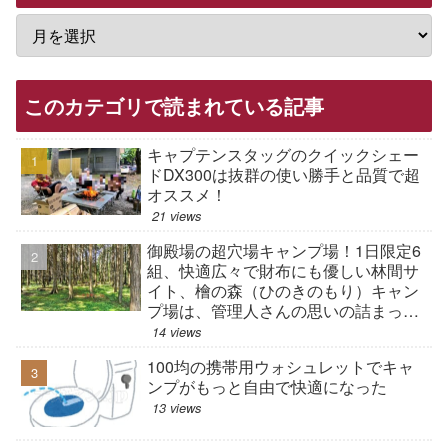
このカテゴリで読まれている記事
キャプテンスタッグのクイックシェー
ドDX300は抜群の使い勝手と品質で超
オススメ！
21 views
御殿場の超穴場キャンプ場！1日限定6
組、快適広々で財布にも優しい林間サ
イト、檜の森（ひのきのもり）キャン
プ場は、管理人さんの思いの詰まった
現在進行形のキャンプ場だった
14 views
100均の携帯用ウォシュレットでキャ
ンプがもっと自由で快適になった
13 views