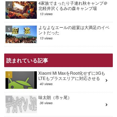
4家族でまったり子連れ秋キャンプ＠
北軽井沢くるみの森キャンプ場
13 views
よなよなエールの超宴は大満足のイベ
ントだった
13 views
読まれている記事
Xiaomi Mi MaxをRoot化せずに3Gも
LTEもプラスエリアに対応させる
40 views
味太朗（市ヶ尾）
36 views