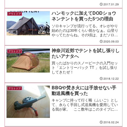
る道具達を紹介するよ！
2017.01.29
ハンモックに加えてDODショウ
アウトドア
ネンテントを買った5つの理由
ソロキャンプが流行ってる。オレがやり
始めたのは30年くらい前かなぁ。山登り
やってたからね。その頃は、まだソロ用
のテントなんて選択肢も少なくてね。
2020.09.03
REIという海外通販でソロテントを買っ
たんだ。海外に本物のエアメールを送っ
神奈川近郊でテントを試し張りし
アウトドア
て、カタログを取り寄せ...
たいアナタへ
買ったばかりのスノーピークの入門セッ
ト「エントリーパック TT 」を試し張り
してきたぜ！
2018.12.22
BBQや焚き火には手放せない手
アウトドア
動送風機を買った
キャンプに持って行く鞴（ふいご）とし
て、永らく手回し式送風機を愛用してい
る我が家。 ここ数年はこのタイプに取
っ手を付けてを使っていたけれど、中身
のギアが樹脂製だったので2年ほどでギヤ
が割れて壊れてしまった。そこで、次な
2016.02.24