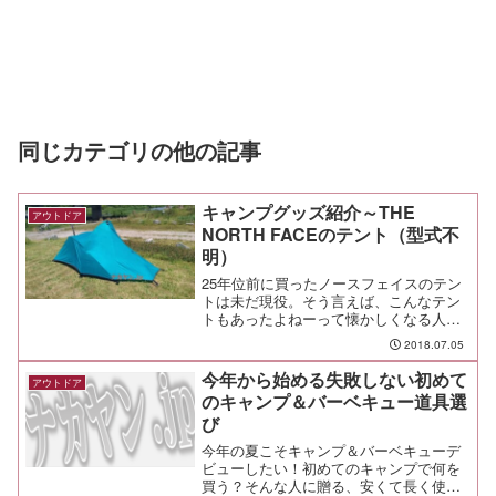
同じカテゴリの他の記事
キャンプグッズ紹介～THE
アウトドア
NORTH FACEのテント（型式不
明）
25年位前に買ったノースフェイスのテン
トは未だ現役。そう言えば、こんなテン
トもあったよねーって懐かしくなる人
は、相当のベテラン（笑
2018.07.05
今年から始める失敗しない初めて
アウトドア
のキャンプ＆バーベキュー道具選
び
今年の夏こそキャンプ＆バーベキューデ
ビューしたい！初めてのキャンプで何を
買う？そんな人に贈る、安くて長く使え