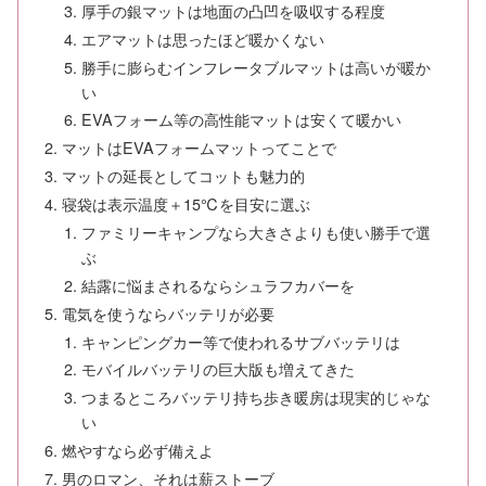
厚手の銀マットは地面の凸凹を吸収する程度
エアマットは思ったほど暖かくない
勝手に膨らむインフレータブルマットは高いが暖か
い
EVAフォーム等の高性能マットは安くて暖かい
マットはEVAフォームマットってことで
マットの延長としてコットも魅力的
寝袋は表示温度＋15℃を目安に選ぶ
ファミリーキャンプなら大きさよりも使い勝手で選
ぶ
結露に悩まされるならシュラフカバーを
電気を使うならバッテリが必要
キャンピングカー等で使われるサブバッテリは
モバイルバッテリの巨大版も増えてきた
つまるところバッテリ持ち歩き暖房は現実的じゃな
い
燃やすなら必ず備えよ
男のロマン、それは薪ストーブ