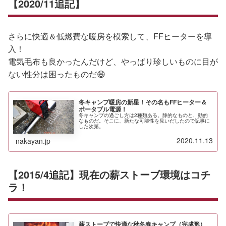
【2020/11追記】
さらに快適＆低燃費な暖房を模索して、FFヒーターを導
入！
電気毛布も良かったんだけど、やっぱり珍しいものに目が
ない性分は困ったものだ😆
冬キャンプ暖房の新星！その名もFFヒーター＆
ポータブル電源！
冬キャンプの過ごし方は2種類ある。静的なものと、動的
なものだ。そこに、新たな可能性を見いだしたので記事に
した次第。
2020.11.13
nakayan.jp
【2015/4追記】現在の薪ストーブ環境はコチ
ラ！
薪ストーブで快適な秋冬春キャンプ（完成形）