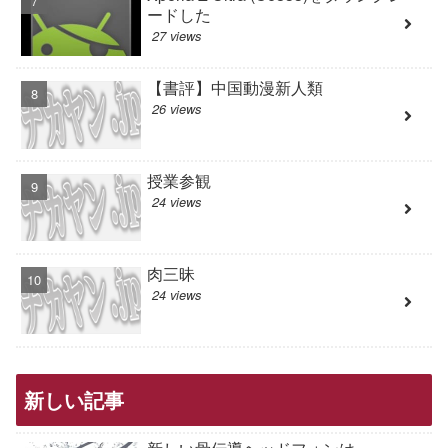
ードした
27 views
【書評】中国動漫新人類
26 views
授業参観
24 views
肉三昧
24 views
新しい記事