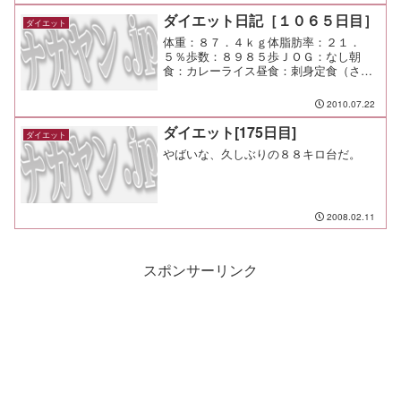
積みで困ってしまう。 日曜にコインラ
ンドリーでやっつけるぜ！
ダイエット日記［１０６５日目］
ダイエット
体重：８７．４ｋｇ体脂肪率：２１．
５％歩数：８９８５歩ＪＯＧ：なし朝
食：カレーライス昼食：刺身定食（さく
ら水産＠九段下）￥６５０夕食：くるく
る寿司間食：メモ：ご飯、味噌汁、素
2010.07.22
麺、生卵、味海苔、お新香、ふりかけが
食べ放題でこのお値段。 さくら...
ダイエット[175日目]
ダイエット
やばいな、久しぶりの８８キロ台だ。
2008.02.11
スポンサーリンク