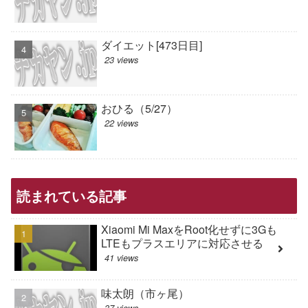
ダイエット[473日目]
23 views
おひる（5/27）
22 views
読まれている記事
Xiaomi Mi MaxをRoot化せずに3Gも
LTEもプラスエリアに対応させる
41 views
味太朗（市ヶ尾）
37 views