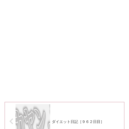
ダイエット日記［９６２日目］