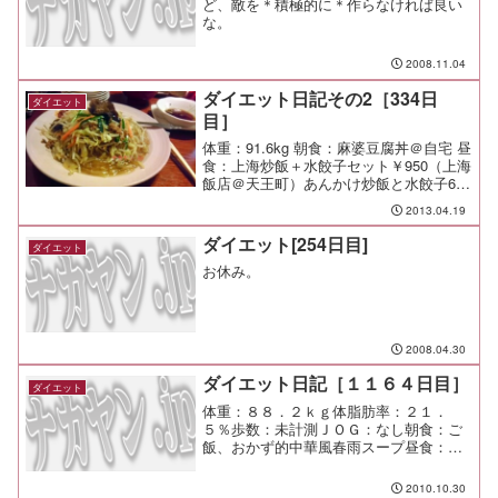
ど、敵を＊積極的に＊作らなければ良い
な。
2008.11.04
ダイエット日記その2［334日
ダイエット
目］
体重：91.6kg 朝食：麻婆豆腐丼＠自宅 昼
食：上海炒飯＋水餃子セット￥950（上海
飯店＠天王町）あんかけ炒飯と水餃子6個
のセット。 ボリュームもしっかりした
2013.04.19
美味しい一皿。 キタナシュラン？にも
出た店だってさ。 夕食： 間食： 運動：
ダイエット[254日目]
ダイエット
Jo...
お休み。
2008.04.30
ダイエット日記［１１６４日目］
ダイエット
体重：８８．２ｋｇ体脂肪率：２１．
５％歩数：未計測ＪＯＧ：なし朝食：ご
飯、おかず的中華風春雨スープ昼食：ご
近所宴会夕食：ご近所宴会間食：メモ：
何と言うか、台風ですね。 洗濯物が山
2010.10.30