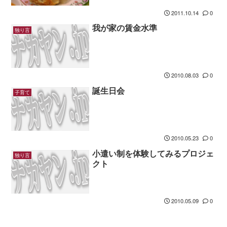
2011.10.14
0
我が家の賃金水準
独り言
2010.08.03
0
誕生日会
子育て
2010.05.23
0
小遣い制を体験してみるプロジェ
独り言
クト
2010.05.09
0