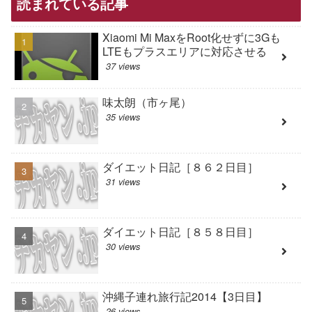
読まれている記事
Xiaomi Mi MaxをRoot化せずに3Gも
LTEもプラスエリアに対応させる
37 views
味太朗（市ヶ尾）
35 views
ダイエット日記［８６２日目］
31 views
ダイエット日記［８５８日目］
30 views
沖縄子連れ旅行記2014【3日目】
26 views