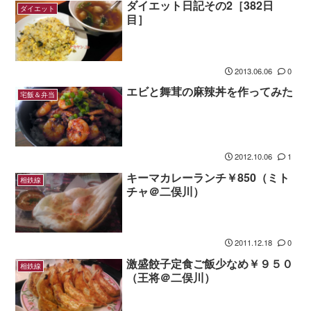
ダイエット日記その2［382日
ダイエット
目］
2013.06.06
0
エビと舞茸の麻辣丼を作ってみた
宅飯＆弁当
2012.10.06
1
キーマカレーランチ￥850（ミト
相鉄線
チャ＠二俣川）
2011.12.18
0
激盛餃子定食ご飯少なめ￥９５０
相鉄線
（王将＠二俣川）