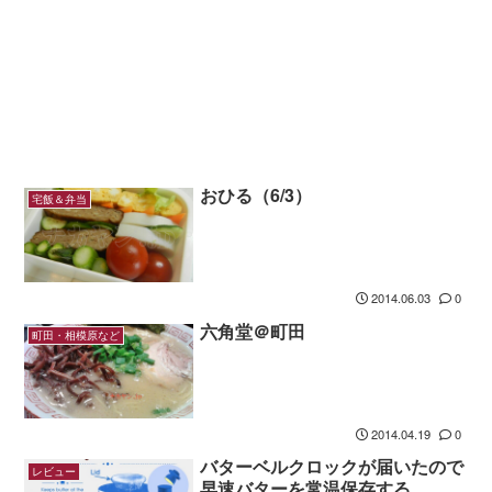
おひる（6/3）
宅飯＆弁当
2014.06.03
0
六角堂＠町田
町田・相模原など
2014.04.19
0
バターベルクロックが届いたので
レビュー
早速バターを常温保存する