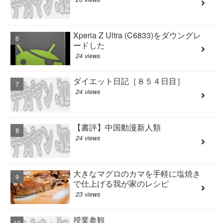
Xperia Z Ultra (C6833)をダウングレ
ードした
24 views
ダイエット日記［８５４日目］
24 views
【書評】中国動漫新人類
24 views
大きなマグロのカマを手軽に塩焼き
で仕上げる我が家のレシピ
23 views
授業参観