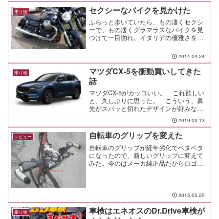
ーツはアメリカが本場だが、日本で買お
セクシーなバイクを見かけた
乗り物
うとすると4～5万円ほど...
ふらっと歩いていたら、もの凄くセクシ
ーで、もの凄くグラマラスなバイクを見
つけて一目惚れ。イタリアの優雅さを身
にまとった、アメリカンな力強さが全面
に出たバイク。ぼん！ぎゅっ！ぼん！
2014.04.24
荒々しいまでにグラマラス。 そこにイ
タリアンレザーの繊細なス...
マツダCX-5を衝動買いしてきた
乗り物
話
マツダCX-5がカッコいい。 これ欲しい
と、久しぶりに思った。 こういう、鼻
先がスパッと切れたデザインが好みなん
だよね。
2019.03.13
自転車のグリップを変えた
レビュー
自転車のグリップが経年劣化でベタベタ
になったので、新しいグリップに変えて
みた。今のはメーカ純正品だからロゴ入
りだし、ハンドルと同じ白で格好良いん
だが、少し長めに乗ると手が痛くなって
しまうのが難点だった。
2015.05.25
車検はエネオスのDr.Drive車検が
乗り物