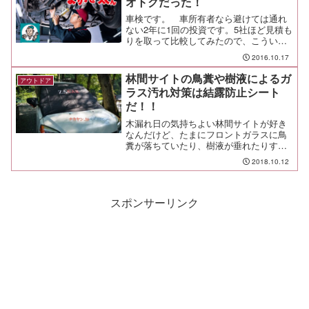
オトクだった！
車検です。 車所有者なら避けては通れ
ない2年に1回の投資です。5社ほど見積も
りを取って比較してみたので、こういう
悩んだ経過はブログに残して次回に役立
2016.10.17
てよう。
林間サイトの鳥糞や樹液によるガ
アウトドア
ラス汚れ対策は結露防止シート
だ！！
木漏れ日の気持ちよい林間サイトが好き
なんだけど、たまにフロントガラスに鳥
糞が落ちていたり、樹液が垂れたりする
ことがあって、中々落ちなくて難儀する
2018.10.12
ことがあるよね。そんな時にオススメし
たいのが、コレだ。
スポンサーリンク