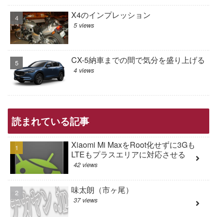
X4のインプレッション
5 views
CX-5納車までの間で気分を盛り上げる
4 views
読まれている記事
Xiaomi Mi MaxをRoot化せずに3Gも
LTEもプラスエリアに対応させる
42 views
味太朗（市ヶ尾）
37 views