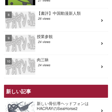
27 views
【書評】中国動漫新人類
26 views
授業参観
24 views
肉三昧
24 views
新しい記事
新しい骨伝導ヘッドフォンは
HACRAYのSeaHorse2