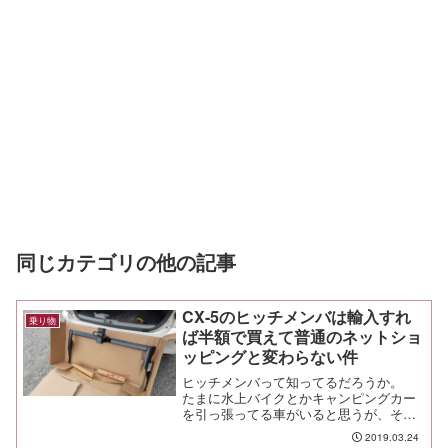
同じカテゴリの他の記事
CX-5のヒッチメンバは輸入すれ
乗り物
ば半額で買えて普通のネットショ
ッピングと変わらない件
ヒッチメンバって知ってるだろうか。
たまに水上バイクとかキャンピングカー
を引っ張ってる車がいると思うが、そう
したトレーラーを引っ張ったり、キャリ
2019.03.24
アをつけるためのパーツだ。こうしたパ