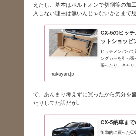
えたし、基本はボルトオンで切削等の加工
入しない理由は無いんじゃないかとまで
CX-5のヒ
ットショッピ
ヒッチメンバって
ングカーを引っ張
張ったり、キャリ
カが本場だが、日本
nakayan.jp
で、あんまり考えずに買ったから気分を
たりしてた訳だが。
CX-5納車ま
衝動的に買ったC