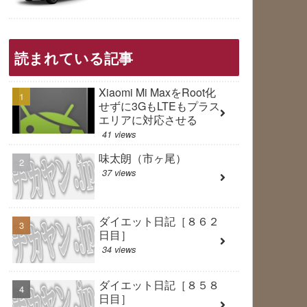
読まれている記事
Xiaomi Mi MaxをRoot化
せずに3GもLTEもプラス
エリアに対応させる
41 views
味太朗（市ヶ尾）
37 views
ダイエット日記［８６２
日目］
34 views
ダイエット日記［８５８
日目］