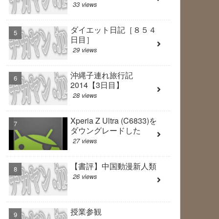
33 views
ダイエット日記［８５４
日目］
29 views
沖縄子連れ旅行記
2014【3日目】
28 views
Xperia Z Ultra (C6833)を
ダウングレードした
27 views
【書評】中国動漫新人類
26 views
授業参観