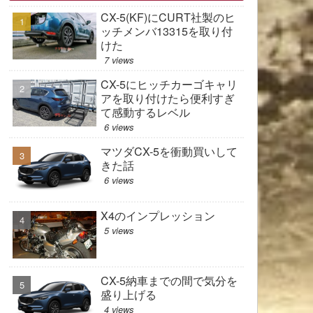
CX-5(KF)にCURT社製のヒ
ッチメンバ13315を取り付
けた
7 views
CX-5にヒッチカーゴキャリ
アを取り付けたら便利すぎ
て感動するレベル
6 views
マツダCX-5を衝動買いして
きた話
6 views
X4のインプレッション
5 views
CX-5納車までの間で気分を
盛り上げる
4 views