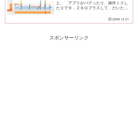
と。 アプリがバグったり、操作ミスし
たりで９．２キロプラスして、だいたい
１５７ｋｍ。前半は好調に飛ばしていた
けど、後半は宴会続きで走れない日々が
2009.12.01
続き、週末に距離を稼ぐというスタイル
が一目瞭然だよね（笑 で...
スポンサーリンク