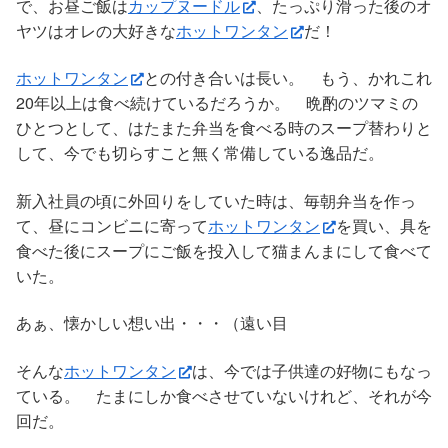
で、お昼ご飯は
カップヌードル
、たっぷり滑った後のオ
ヤツはオレの大好きな
ホットワンタン
だ！
ホットワンタン
との付き合いは長い。 もう、かれこれ
20年以上は食べ続けているだろうか。 晩酌のツマミの
ひとつとして、はたまた弁当を食べる時のスープ替わりと
して、今でも切らすこと無く常備している逸品だ。
新入社員の頃に外回りをしていた時は、毎朝弁当を作っ
て、昼にコンビニに寄って
ホットワンタン
を買い、具を
食べた後にスープにご飯を投入して猫まんまにして食べて
いた。
あぁ、懐かしい想い出・・・（遠い目
そんな
ホットワンタン
は、今では子供達の好物にもなっ
ている。 たまにしか食べさせていないけれど、それが今
回だ。