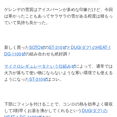
ゲレンデの雪質はアイスバーンが多めな印象だけど、今回
は寒かったこともあってサラサラの雪がある程度は積もっ
ていて気持ち良かった。
新しく買った
SOTO
の
ST-310
と
DUG(ダグ) のHEAT-1
DG-1100
の組み合わせも絶好調！
マイクロレギュレータという仕組み
によって、通常では
火力が落ちて使い物にならないような寒い環境でも使える
ようになった
ST-310
はコレ。
下部にフィンを付けることで、コンロの熱を効率よく吸収
して3割早くお湯を沸かしてくれるという
DUG(ダグ) の
HEAT-1 DG-1100
はコレ。