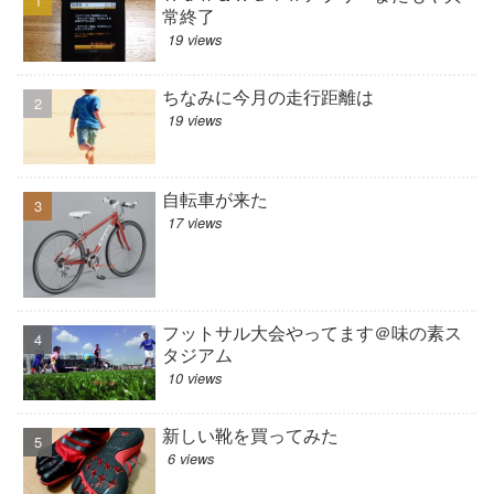
常終了
19 views
ちなみに今月の走行距離は
19 views
自転車が来た
17 views
フットサル大会やってます＠味の素ス
タジアム
10 views
新しい靴を買ってみた
6 views