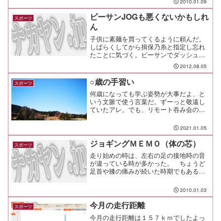
2010.01.09
る。 脚力だけじゃなくて腕力も大事な
要素になるってことだね。 ...
ビーサンJOGも悪くないかもしれ
スポーツ
ん
子供に素麺を買ってくるように頼んだ。
しばらくしてから揖保乃糸と指定し忘れ
たことに気づく。ビーサンでダッシュで
子供の後を追いかけて間に合った。意外
2012.08.05
とビーサンで走るのって楽だと気づい
た。試しに8kmほどジョギングしてみ
○歳の手習い
スポーツ
た。ふくらはぎパンパンだけ...
何歳になっても学ぶ姿勢が大事だよ、と
いう文脈で使う言葉だ。ずーっと敬遠し
ていたアレ。でも、リモート吞み会の勢
いで、1回だけやってみることになった。
結果、今後も少しならやって良いかな、
2021.01.05
という感じ。
ジョギングＭＥＭＯ（体の芯）
スポーツ
走り始めの時は、左右の足の接地時の音
が違っている時が多かった。 ちょうど
足首や膝の痛みが続いた時期でもあるん
だけれど、痛みの原因は左右のバランス
の悪さにあるんじゃないだろうか？走り
2010.01.03
ながら足の運びに注意していると、左右
の足の接地するタイミング...
今月の走行距離
スポーツ
今月の走行距離は１５７ｋｍでしたよっ