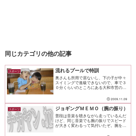
同じカテゴリの他の記事
流れるプールで特訓
スポーツ
奥さんも所用で居ないし、下の子が中々
スイミングで進級できないので、車で３
０分くらいのところにある大和市営の公
営引地台プールに連れて行った。大和市
引地台温水プールここは更衣室周りの作
2009.11.09
りが古臭いんだけど、２５ｍプールと、
それを囲むように流れるプ...
ジョギングＭＥＭＯ（腕の振り）
スポーツ
普段は音楽を聴きながら走っているんだ
けど、同じ音楽でも腕の振りでスピード
が大きく変わるって気付いたぞ。腕をこ
ぢんまりとしてるとスピードは出ない、
大きく力を入れて振ればスピードも乗