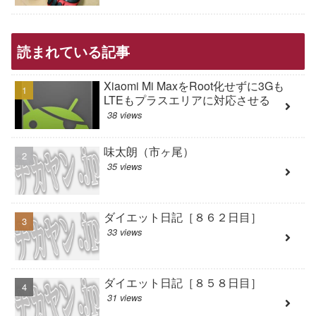
読まれている記事
Xiaomi Mi MaxをRoot化せずに3Gも
LTEもプラスエリアに対応させる
38 views
味太朗（市ヶ尾）
35 views
ダイエット日記［８６２日目］
33 views
ダイエット日記［８５８日目］
31 views