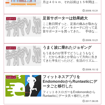
月は４０ｋｍ、それ以前は１５年間ほど
０ｋｍだったけど（笑前半は膝の痛みも
あってスロースタート、痛みが治ってき
2009.10.31
たので調子に乗って月の半ばにガッツリ
走って、今度は足首を痛め...
足首サポーターは効果絶大
スポーツ
ここ数日間ずっと、足首の痛みが取れな
かったので、ドン・キホーテに行って足
首サポーターを買ってきた。 手頃な値
段でいいなーなんて思って買ったんだけ
ど、なんだよアマゾンでも同じ値段で売
2009.10.21
ってるんじゃないか（笑これならアマゾ
ンでさっさと買っておけば...
うまく波に乗れたジョギング
スポーツ
もう走るのが苦手でどうしようもなく
て、だから水泳とか登山って方向に生き
てきた半生だったけど、生活のリズムに
組み込むようにちょっとした工夫で仕組
化した結果、ジョギングは辛くなくて、
2009.10.12
むしろ楽しい！とか、意外に走れるじゃ
ん、オレ！みたいな前向きス...
フィットネスアプリを
スポーツ
EndomondoからRuntasticにデ
ータごと移行した
フィットネスロガーをEndomondoから
Runtasticにデータ共々移行した件
2017.08.05