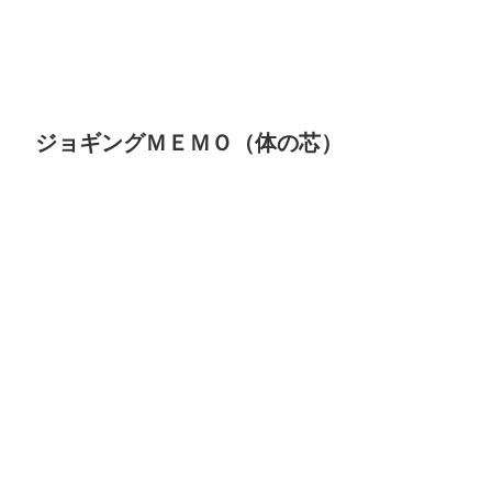
ジョギングＭＥＭＯ（体の芯）