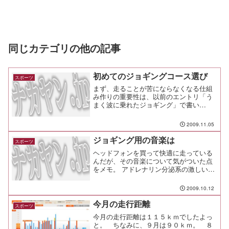
同じカテゴリの他の記事
初めてのジョギングコース選び
スポーツ
まず、走ることが苦にならなくなる仕組
み作りの重要性は、以前のエントリ「う
まく波に乗れたジョギング」で書い
た。 でも、仕組み化だけじゃなくて、
ヤル気を維持することができるように環
2009.11.05
境を整えることも重要です。そのヤル気
を維持するために工夫したこと...
ジョギング用の音楽は
スポーツ
ヘッドフォンを買って快適に走っている
んだが、その音楽について気がついた点
をメモ。 アドレナリン分泌系の激しい＆
暗め＆戦闘的な音楽はダメ 格好いい音楽
もそんなに良くない 気持ちが柔らかくな
2009.10.12
るもの、楽しくなるものが良い ペースを
あまり意識せず、...
今月の走行距離
スポーツ
今月の走行距離は１１５ｋｍでしたよっ
と。 ちなみに、９月は９０ｋｍ。 ８