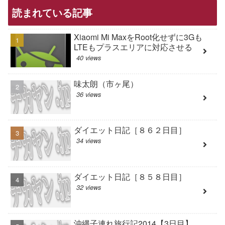
読まれている記事
Xiaomi Mi MaxをRoot化せずに3Gも
LTEもプラスエリアに対応させる
40 views
味太朗（市ヶ尾）
36 views
ダイエット日記［８６２日目］
34 views
ダイエット日記［８５８日目］
32 views
沖縄子連れ旅行記2014【3日目】