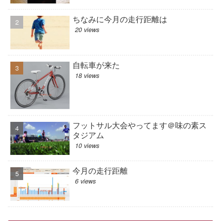
ちなみに今月の走行距離は
20 views
自転車が来た
18 views
フットサル大会やってます＠味の素ス
タジアム
10 views
今月の走行距離
6 views