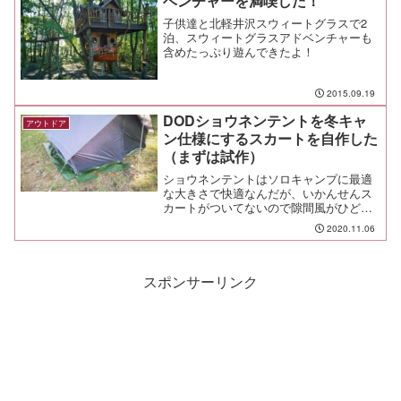
ベンチャーを満喫した！
子供達と北軽井沢スウィートグラスで2
泊、スウィートグラスアドベンチャーも
含めたっぷり遊んできたよ！
2015.09.19
DODショウネンテントを冬キャ
アウトドア
ン仕様にするスカートを自作した
（まずは試作）
ショウネンテントはソロキャンプに最適
な大きさで快適なんだが、いかんせんス
カートがついてないので隙間風がひど
い。TCタイプならスカートがあるが、重
2020.11.06
さが2.5倍くらいになってて、軽くて良
い！と思っていたメリットが台無しだ。
ならば。作ってみるか。
スポンサーリンク