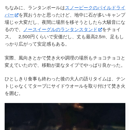
ちなみに、ランタンポールは
スノーピークのパイルドライ
バー
を買おうかと思ったけど、地中に石が多いキャンプ
場じゃ大変だし、夜間に場所を移そうとしたら大騒音にな
るので、
ノースイーグルのランタンスタンド
をチョイ
ス。 2,500円くらいで安価だし、丈も最高2.5m、足もし
っかり広がって安定感もある。
実際、風向きとかで焚き火や調理の場所もチョコチョコと
変えていたので、移動が楽なタイプでやっぱり良かった。
ひとしきり食事も終わった後の大人の語りタイムは、テン
トじゃなくてタープにサイドウオールを取り付けて焚き火
を囲む。