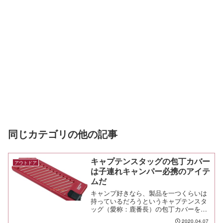
同じカテゴリの他の記事
キャプテンスタッグの包丁カバー
アウトドア
は子連れキャンパー必携のアイテ
ムだ
キャンプ好きなら、製品を一つくらいは
持っているだろうというキャプテンスタ
ッグ（愛称：鹿番長）の包丁カバーを買
ったら、これが中々に秀逸だったので紹
2020.04.07