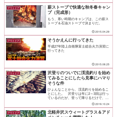
介したい。
薪ストーブで快適な秋冬春キャン
アウトドア
プ（完成形）
もう、寒い時期のキャンプは、この薪ス
トーブ＆石油ストーブで決まりだ。
2015.04.29
そうかえんに行ってきた
アウトドア
平成27年陸上自衛隊富士総合火力演習に
行ってきた
2015.08.25
沢登りのついでに渓流釣りを始め
アウトドア
てみることにしたら見事にハマり
そうな件
ひょんなことから、渓流釣りを始めるこ
とにした。 沢登りは年に2～3回は行っ
ているのだが、登って降りるだけで、そ
こから釣りとかには発展しないまま今に
2019.10.24
至っていたんだが、釣り好きの友人と地
方の沢を訪れて、渓流釣りも面白そうだ
北軽井沢スウィートグラス＆アド
アウトドア
なーと改めて実感。一念...