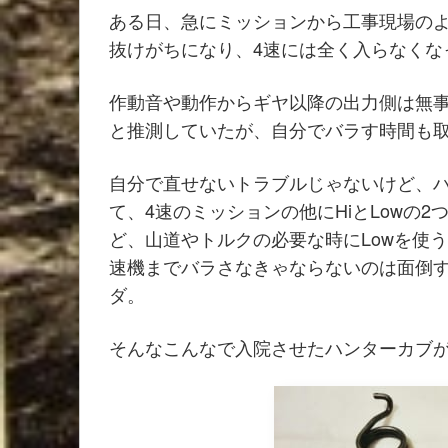
ある日、急にミッションから工事現場のよ
抜けがちになり、4速には全く入らなくな
作動音や動作からギヤ以降の出力側は無
と推測していたが、自分でバラす時間も
自分で直せないトラブルじゃないけど、
て、4速のミッションの他にHiとLowの
ど、山道やトルクの必要な時にLowを使
速機までバラさなきゃならないのは面倒
ダ。
そんなこんなで入院させたハンターカブ