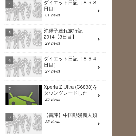
ダイエット日記［８５８
日目］
31 views
沖縄子連れ旅行記
2014【3日目】
29 views
ダイエット日記［８５４
日目］
27 views
Xperia Z Ultra (C6833)を
ダウングレードした
25 views
【書評】中国動漫新人類
25 views