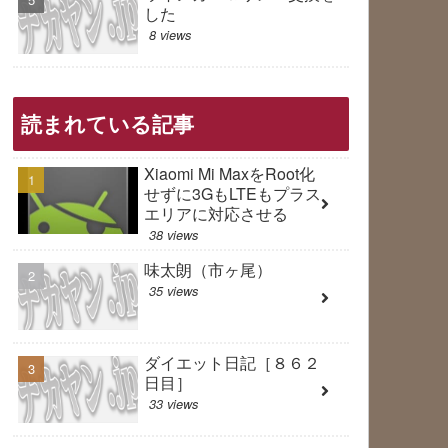
した
8 views
読まれている記事
Xiaomi Mi MaxをRoot化
せずに3GもLTEもプラス
エリアに対応させる
38 views
味太朗（市ヶ尾）
35 views
ダイエット日記［８６２
日目］
33 views