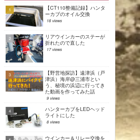
【CT110整備記録】ハンタ
ーカブのオイル交換
18 views
リアウインカーのステーが
折れたので直した
17 views
【野営地探訪】遠津浜（戸
津浜）海岸@三浦市とい
う、秘境の浜辺に行ってき
た動画を作ってみた話
9 views
ハンターカブをLEDヘッド
ライトにした
8 views
ウインカー＆リレー交換を