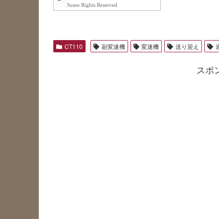
Some Rights Reserved
CT110
副変速機
変速機
送り迎え
スポ