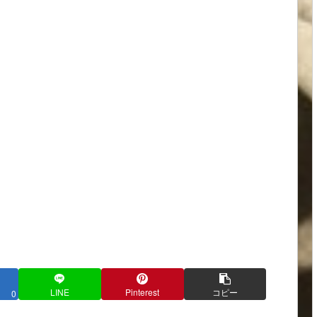
LINE
Pinterest
コピー
0