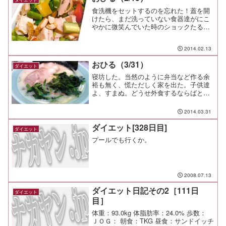
食洗機をセットするのを忘れた！蓋を開
けたら、まだ洗っていない食器達がにこ
やかに微笑んでいた時のショックたる
や。そんな訳で、今日はスープジャーは
ありません。目論見が崩れた今日のお昼
2014.02.13
は、業務スーパーで買ったスモークチキ
ン（胸肉）をたっぷり入れて...
おひる（3/31）
ダイエット
寝坊した。当然のように弁当など作る余
裕も無く、慌ただしく家を出た。子供達
よ、すまぬ。どうせ外食するならばと、
お昼はラーメン。保土ケ谷にあるほどが
家に行きましょう。塩とんこつ650円にホ
2014.03.31
ウレン草とウズラ、各50円をトッピン
グ。 オーダーは（麺...
ダイエット[328日目]
ダイエット
プールでも行くか。
2008.07.13
ダイエット日記その2［111日
ダイエット
目］
体重：93.0kg 体脂肪率：24.0% 歩数：
ＪＯＧ： 朝食：TKG 昼食：サンドイッチ