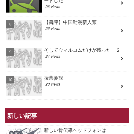
ードした
26 views
【書評】中国動漫新人類
26 views
そしてウィルコムだけが残った ２
24 views
授業参観
23 views
新しい記事
新しい骨伝導ヘッドフォンは