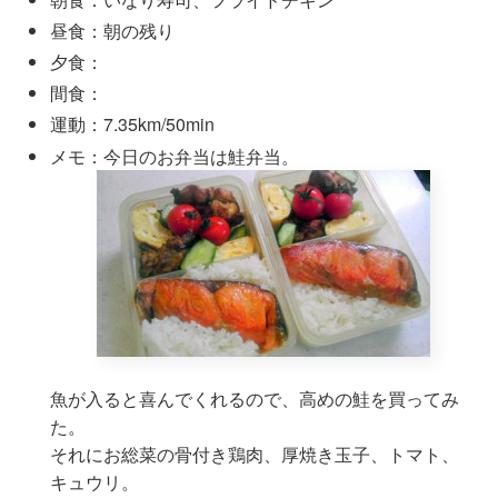
昼食：朝の残り
夕食：
間食：
運動：7.35km/50min
メモ：今日のお弁当は鮭弁当。
魚が入ると喜んでくれるので、高めの鮭を買ってみ
た。
それにお総菜の骨付き鶏肉、厚焼き玉子、トマト、
キュウリ。