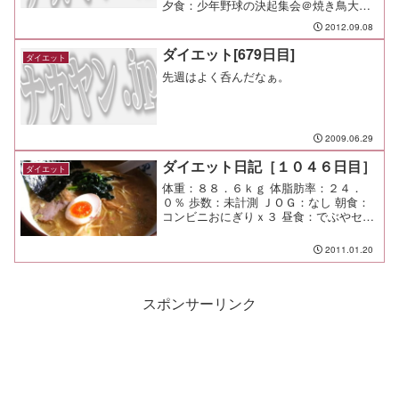
夕食：少年野球の決起集会＠焼き鳥大吉
間食： メモ：もしや軽度の肉離れを起こ
2012.09.08
したか・・・。
ダイエット[679日目]
ダイエット
先週はよく呑んだなぁ。
2009.06.29
ダイエット日記［１０４６日目］
ダイエット
体重：８８．６ｋｇ 体脂肪率：２４．
０％ 歩数：未計測 ＪＯＧ：なし 朝食：
コンビニおにぎりｘ３ 昼食：でぶやセッ
ト（横濱屋＠市が尾）￥６８０ 夕食：ス
シロー 間食： メモ：今日はパパがお迎
2011.01.20
え。
スポンサーリンク