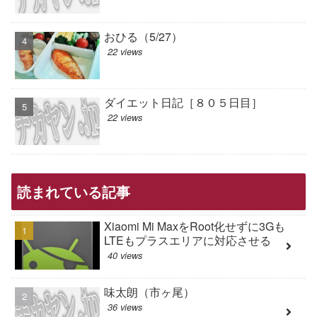
おひる（5/27）
22 views
ダイエット日記［８０５日目］
22 views
読まれている記事
Xiaomi Mi MaxをRoot化せずに3Gも
LTEもプラスエリアに対応させる
40 views
味太朗（市ヶ尾）
36 views