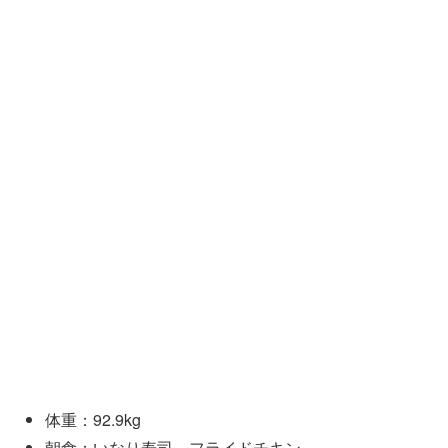
体重：92.9kg
朝食：いなり寿司、フライドチキン