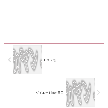
ＦＸメモ
ダイエット[504日目]