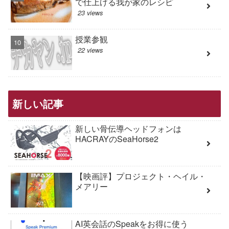
で仕上げる我が家のレシピ
23 views
授業参観
22 views
新しい記事
新しい骨伝導ヘッドフォンは
HACRAYのSeaHorse2
【映画評】プロジェクト・ヘイル・
メアリー
AI英会話のSpeakをお得に使う