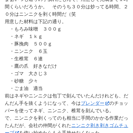
間くらいだろうか。 そのうち３０分は炒ってる時間、２
０分はニンニクを剥く時間だ（笑
用意した材料は下記の通り。
・もろみ味噌 ３００ｇ
・ネギ １ｋｇ
・豚挽肉 ５００ｇ
・ニンニク ６玉
・生椎茸 ６連
・鷹の爪 好きなだけ
・ゴマ 大さじ３
・砂糖 少々
・ごま油 適当
前はネギやニンニクは包丁で刻んでいたんだけれども、だ
んだん手を抜くようになって、今は
ブレンダー
のチョッ
パーを使ってネギ、ニンニク、椎茸を刻んでいる。
で、ニンニクを剥くってのも相当に手間のかかる作業だっ
たんだが、会社の仲間がくれた
ニンニク剥き剥きゴムチュ
ーブ
を使い始めたらもう手放せなくなった。