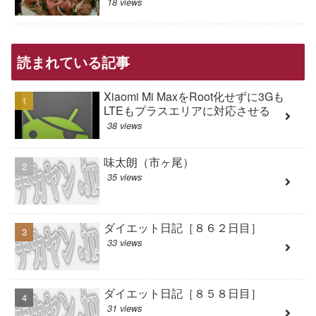
18 views
読まれている記事
Xiaomi Mi MaxをRoot化せずに3Gも
LTEもプラスエリアに対応させる
38 views
味太朗（市ヶ尾）
35 views
ダイエット日記［８６２日目］
33 views
ダイエット日記［８５８日目］
31 views