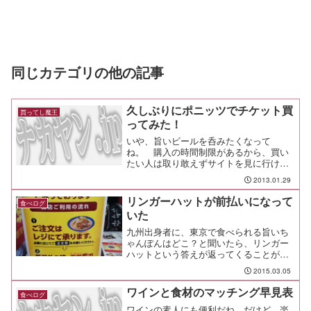
同じカテゴリの他の記事
久しぶりにポニッツでチケット買
買ってし魔王
ってみた！
いや、旨いビールを呑みたくなって
ね。 購入の時間制限があるから、買い
たい人は取り敢えずサイトを見に行け
YO！買ったのは、ビア ラウンジ シュウ
2013.01.29
という渋谷の東急百貨店本店の右側の道
を少し行ったところのビアレストラン。
リンガーハットが前払いになって
食べログ
東京都渋谷区神山町４０?５...
いた
九州出身者に、東京で食べられる旨いち
ゃんぽんはどこ？と聞いたら、リンガー
ハットという答えが返ってくることが多
い気がしますが、気のせいでしょうか。
2015.03.05
昔から夜間料金とか分かりづらい料金シ
ステムだったり、セットのお得感がやた
ワインと食材のマッチング早見表
食べログ
ら低かったりと、まぁ旨い...
ワインの素人にも便利だね。だけど、楽