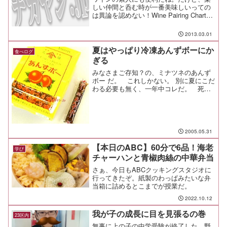
しい仲間と呑む時が一番美味しいっての
は異論を認めない！Wine Pairing Chart
infographic by madelinep.
2013.03.01
夏はやっぱり冷凍あんずボーにか
食べログ
ぎる
みなさまご存知？の、ミナツネのあんず
ボー だ。 これしかない。 別に夏にこだ
わる必要も無く、一年中コレだ。 死刑
になる前に、何かひとつ菓子を選べと言
われたら、迷わず 「 凍らしたあんず
ボー を２０本くれ 」 と言うだろう。
2005.05.31
【本日のABC】60分で6品！海老
学び
チャーハンと青椒肉絲の中華弁当
さぁ、今日もABCクッキングスタジオに
行ってきたぞ。紙製のわっぱみたいな弁
当箱に詰めるとこまでが授業だ。
2022.10.12
我が子の成長に目を見張るの巻
23区内
無事に上の子の中学受験が終了した。野