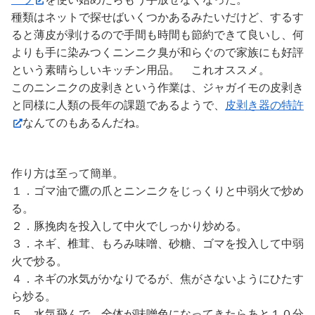
種類はネットで探せばいくつかあるみたいだけど、するす
ると薄皮が剥けるので手間も時間も節約できて良いし、何
よりも手に染みつくニンニク臭が和らぐので家族にも好評
という素晴らしいキッチン用品。 これオススメ。
このニンニクの皮剥きという作業は、ジャガイモの皮剥き
と同様に人類の長年の課題であるようで、
皮剥き器の特許
なんてのもあるんだね。
作り方は至って簡単。
１．ゴマ油で鷹の爪とニンニクをじっくりと中弱火で炒め
る。
２．豚挽肉を投入して中火でしっかり炒める。
３．ネギ、椎茸、もろみ味噌、砂糖、ゴマを投入して中弱
火で炒る。
４．ネギの水気がかなりでるが、焦がさないようにひたす
ら炒る。
５．水気飛んで、全体が味噌色になってきたらあと１０分