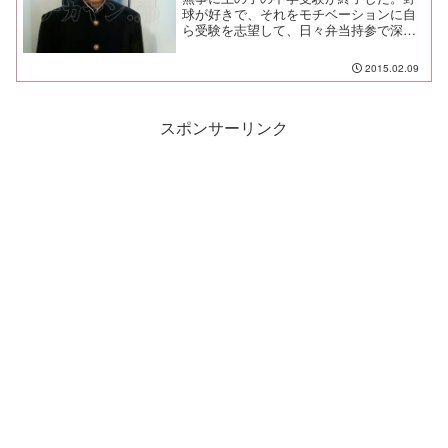
球が好きで、それをモチベーションに自
ら受験を志望して、日々弁当持参で深夜
まで塾に通い、そして結果をちゃんと残
したことは賞賛に値する。でも、やっと
2015.02.09
入り口を通過する段階。全ては今から始
まる。入り口通過の準備と...
スポンサーリンク