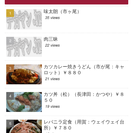
味太朗（市ヶ尾）
35 views
肉三昧
22 views
カツカレー焼きうどん（市が尾：キャ
ロット）￥８８０
21 views
カツ丼（松）（長津田：かつや）￥８
５０
19 views
レバニラ定食（用賀：ウェイウェイ台
所）￥７８０