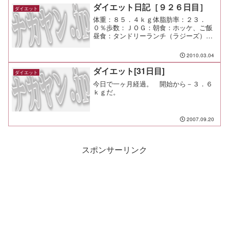
ダイエット日記［９２６日目］
ダイエット
体重：８５．４ｋｇ体脂肪率：２３．
０％歩数：ＪＯＧ：朝食：ホッケ、ご飯
昼食：タンドリーランチ（ラジーズ）
￥１２６０夕食：間食：メモ：今日は夜
間作業だぜぇぇぇぇぇぇ
2010.03.04
ダイエット[31日目]
ダイエット
今日で一ヶ月経過。 開始から－３．６
ｋｇだ。
2007.09.20
スポンサーリンク