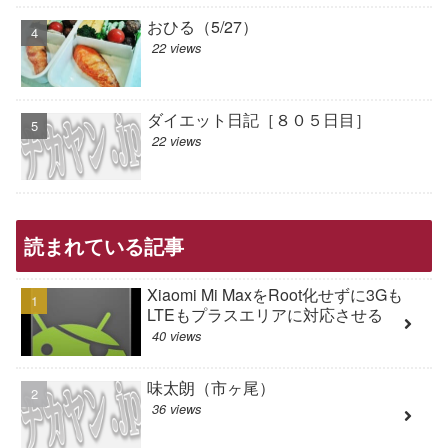
おひる（5/27）
22 views
ダイエット日記［８０５日目］
22 views
読まれている記事
Xiaomi Mi MaxをRoot化せずに3Gも
LTEもプラスエリアに対応させる
40 views
味太朗（市ヶ尾）
36 views