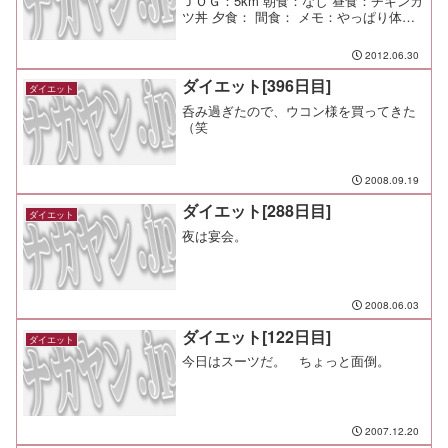
ＪＯＧ：5km 朝食：なし 昼食：チキンカ
ツ丼 夕食： 間食： メモ：やっぱり体を
動かして汗かくのは気持ち良いなー！
2012.06.30
ダイエット[396日目]
ダイエット
呑み過ぎたので、ウコン様を買ってきた
（笑
2008.09.19
ダイエット[288日目]
ダイエット
夜は宴会。
2008.06.03
ダイエット[122日目]
ダイエット
今日はスーツだ。 ちょっと面倒。
2007.12.20