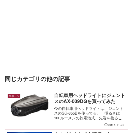
同じカテゴリの他の記事
自転車用ヘッドライトにジェント
スポーツ
スのAX-009DGを買ってみた
今の自転車用ヘッドライトは、ジェント
スのSG-355Bを使ってる。 明るさは
100ルーメンの乾電池式、先端を捻ること
で照射範囲を変えることができて、自転
2015.11.23
車用のハンドル固定ホルダもついてい
る。 駅までたまに使う程度なら、街灯