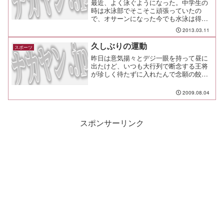
最近、よく泳ぐようになった。中学生の
時は水泳部でそこそこ頑張っていたの
で、オサーンになった今でも水泳は得意
だし、やっぱり大好きだ。そんなオレが
2013.03.11
待ち望んだ製品が出た。ヘッドホン一体
型のソニーのWalkmanなんだが、な、
久しぶりの運動
スポーツ
な、なんと、防水仕様で...
昨日は意気揚々とデジ一眼を持って昼に
出たけど、いつも大行列で断念する王将
が珍しく待たずに入れたんで念願の餃子
定食を頼み、これまた絶妙に外側パリッ
としてて餡はジューシーな餃子に喜び勇
2009.08.04
んでシャッターを切ろうとしたら、実は
ＳＤカードが入っていませ...
スポンサーリンク