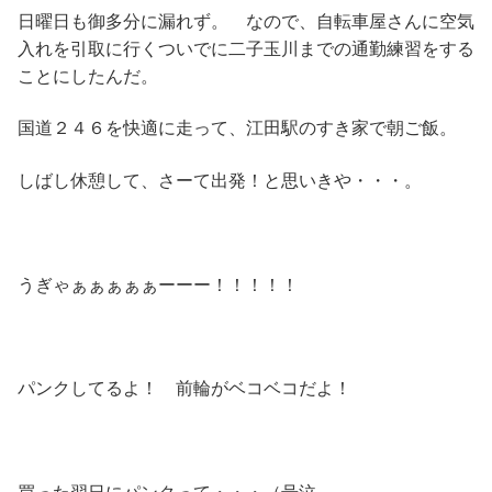
日曜日も御多分に漏れず。 なので、自転車屋さんに空気
入れを引取に行くついでに二子玉川までの通勤練習をする
ことにしたんだ。
国道２４６を快適に走って、江田駅のすき家で朝ご飯。
しばし休憩して、さーて出発！と思いきや・・・。
うぎゃぁぁぁぁぁーーー！！！！！
パンクしてるよ！ 前輪がベコベコだよ！
買った翌日にパンクって・・・（号泣