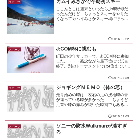
カムイみさかで今期初スキー
スポーツ
も多いから明るさも...
ここんとこは週末といったら少年野球だ
ったんだけど、ちょっとスキーをやりた
くなってカムイみさかスキー場に行って
きた。 自宅を出て、高速を使って車で2
時間。 全道程をノーマルタイヤで走る
ことができる、手軽で便利なスキー場
だ。 ここに来る前はふじ...
2016.02.22
J:COM杯に挑むも
スポーツ
町田の少年サッカーで、J:COM杯に参加
した。・・・残念ながら最下位にて試合
終了。別のトーナメントでは4位までいっ
たこともあるので、子供の試合というの
は集中力や気分を維持するのが難しいも
2014.03.29
のだと痛感したよ。それにしても、
J:COM杯って日本全...
ジョギングＭＥＭＯ（体の芯）
スポーツ
走り始めの時は、左右の足の接地時の音
が違っている時が多かった。 ちょうど
足首や膝の痛みが続いた時期でもあるん
だけれど、痛みの原因は左右のバランス
の悪さにあるんじゃないだろうか？走り
2010.01.03
ながら足の運びに注意していると、左右
の足の接地するタイミング...
ソニーの防水Walkmanが凄すぎ
スポーツ
る