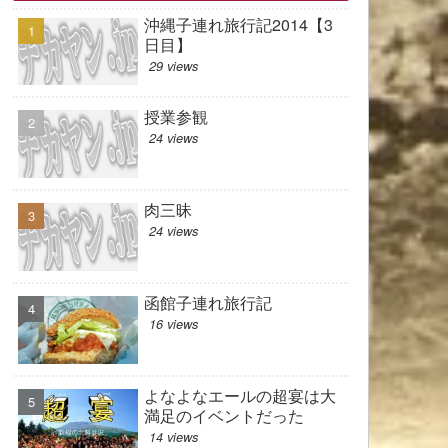
沖縄子連れ旅行記2014【3
日目】
29 views
授業参観
24 views
肉三昧
24 views
函館子連れ旅行記
16 views
よなよなエールの超宴は大
満足のイベントだった
14 views