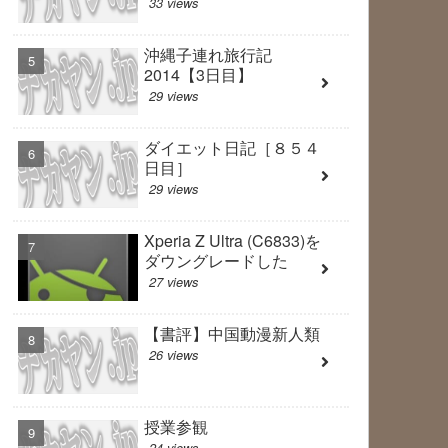
33 views
沖縄子連れ旅行記
2014【3日目】
29 views
ダイエット日記［８５４
日目］
29 views
Xperia Z Ultra (C6833)を
ダウングレードした
27 views
【書評】中国動漫新人類
26 views
授業参観
24 views