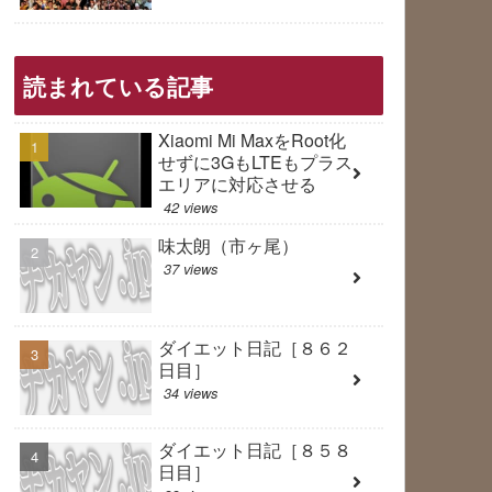
読まれている記事
Xiaomi Mi MaxをRoot化
せずに3GもLTEもプラス
エリアに対応させる
42 views
味太朗（市ヶ尾）
37 views
ダイエット日記［８６２
日目］
34 views
ダイエット日記［８５８
日目］