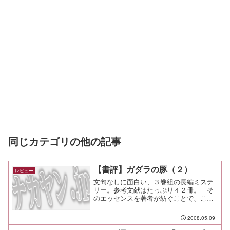
同じカテゴリの他の記事
【書評】ガダラの豚（２）
レビュー
文句なしに面白い、３巻組の長編ミステ
リー。参考文献はたっぷり４２冊。 そ
のエッセンスを著者が紡ぐことで、ここ
まで面白い作品となった。第１巻 日
本。マジックと超能力、そして宗教。第
2008.05.09
２巻 ケニア。広大な大地と呪術、真の