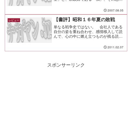
「ルート」との、日々のふれあいを描い
た、ほのぼのとした作品。
2007.08.05
【書評】昭和１６年夏の敗戦
レビュー
単なる戦争史ではない。 会社人である
自分の姿を重ね合わせ、感情移入して読
んで、心の中に燃え立つものが残る読後
感。太平洋戦争は昭和１６年１２月８日
に開戦し、昭和２０年８月１５日に終戦
2011.02.07
した。 では、開戦前の夏に敗戦・・・
とは、どういう意味なのか...
スポンサーリンク