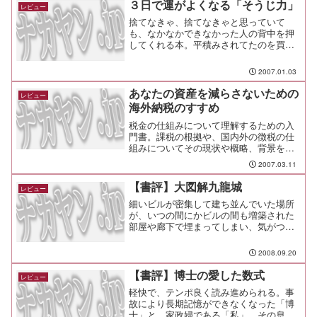
敵現る。第３巻 日本。繰り...
３日で運がよくなる「そうじ力」
レビュー
捨てなきゃ、捨てなきゃと思っていて
も、なかなかできなかった人の背中を押
してくれる本。平積みされてたのを買っ
てみたけれど、あっという間に軽～く読
めるので気楽に読みたい時にどうぞ。
2007.01.03
あなたの資産を減らさないための
レビュー
海外納税のすすめ
税金の仕組みについて理解するための入
門書。課税の根拠や、国内外の徴税の仕
組みについてその現状や概略、背景を簡
単にまとめている。
2007.03.11
【書評】大図解九龍城
レビュー
細いビルが密集して建ち並んでいた場所
が、いつの間にかビルの間も増築された
部屋や廊下で埋まってしまい、気がつい
たら高密度な部屋の塊となっていた空
間、魔窟とも呼ばれた今は無き九龍城塞
2008.09.20
の貴重な記録。
【書評】博士の愛した数式
レビュー
軽快で、テンポ良く読み進められる。事
故により長期記憶ができなくなった「博
士」と、家政婦である「私」、その息子