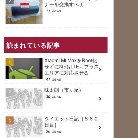
ナーを交換すべぇ
11 views
読まれている記事
Xiaomi Mi MaxをRoot化
せずに3GもLTEもプラス
エリアに対応させる
41 views
味太朗（市ヶ尾）
39 views
ダイエット日記［８６２
日目］
36 views