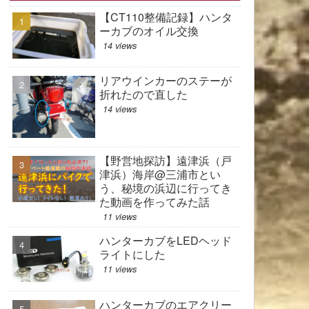
【CT110整備記録】ハンタ
ーカブのオイル交換
14 views
リアウインカーのステーが
折れたので直した
14 views
【野営地探訪】遠津浜（戸
津浜）海岸@三浦市とい
う、秘境の浜辺に行ってき
た動画を作ってみた話
11 views
ハンターカブをLEDヘッド
ライトにした
11 views
ハンターカブのエアクリー