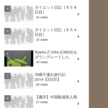
ダイエット日記［８５８
日目］
34 views
ダイエット日記［８５４
日目］
30 views
Xperia Z Ultra (C6833)を
ダウングレードした
29 views
沖縄子連れ旅行記
2014【3日目】
29 views
【書評】中国動漫新人類
27 views