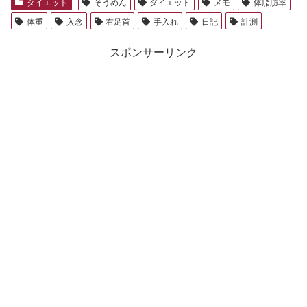
ダイエット
そうめん
ダイエット
メモ
体脂肪率
体重
入念
右足首
手入れ
日記
計測
スポンサーリンク