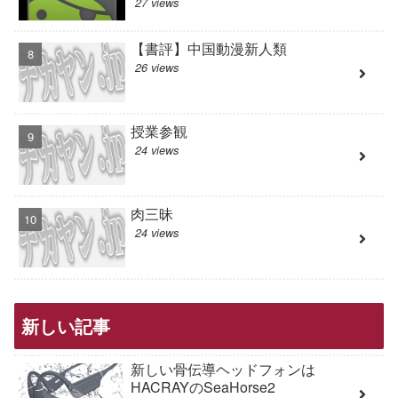
27 views
【書評】中国動漫新人類
26 views
授業参観
24 views
肉三昧
24 views
新しい記事
新しい骨伝導ヘッドフォンは
HACRAYのSeaHorse2