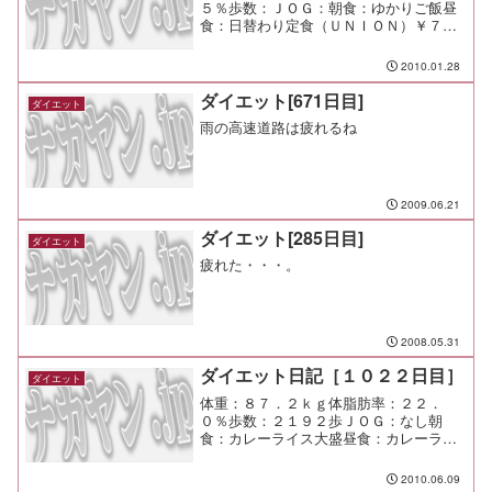
５％歩数：ＪＯＧ：朝食：ゆかりご飯昼
食：日替わり定食（ＵＮＩＯＮ）￥７３
０夕食：間食：メモ：呑み過ぎたー
2010.01.28
ダイエット[671日目]
ダイエット
雨の高速道路は疲れるね
2009.06.21
ダイエット[285日目]
ダイエット
疲れた・・・。
2008.05.31
ダイエット日記［１０２２日目］
ダイエット
体重：８７．２ｋｇ体脂肪率：２２．
０％歩数：２１９２歩ＪＯＧ：なし朝
食：カレーライス大盛昼食：カレーライ
ス大盛夕食：宅呑み間食：メモ：今日は
通院のためお休み。 自宅で仕事も悪く
2010.06.09
ないな。 家族で囲む夕食は和やかで楽