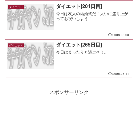
しい♪
ダイエット[201日目]
ダイエット
今日は友人の結婚式だ！大いに盛り上が
ってお祝いしよう！
2008.03.08
ダイエット[265日目]
ダイエット
今日はまったりと過ごそう。
2008.05.11
スポンサーリンク