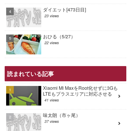
ダイエット[473日目]
23 views
おひる（5/27）
22 views
読まれている記事
Xiaomi Mi MaxをRoot化せずに3Gも
LTEもプラスエリアに対応させる
41 views
味太朗（市ヶ尾）
37 views