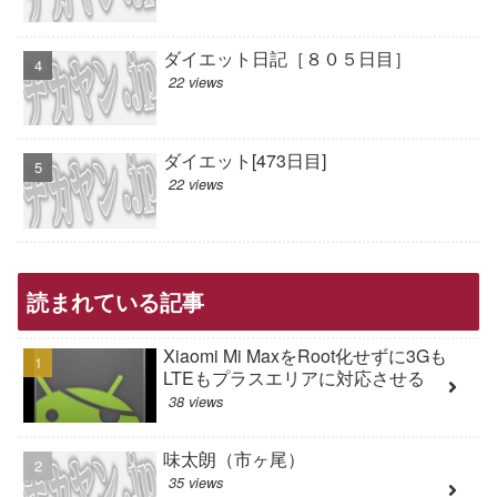
ダイエット日記［８０５日目］
22 views
ダイエット[473日目]
22 views
読まれている記事
Xiaomi Mi MaxをRoot化せずに3Gも
LTEもプラスエリアに対応させる
38 views
味太朗（市ヶ尾）
35 views