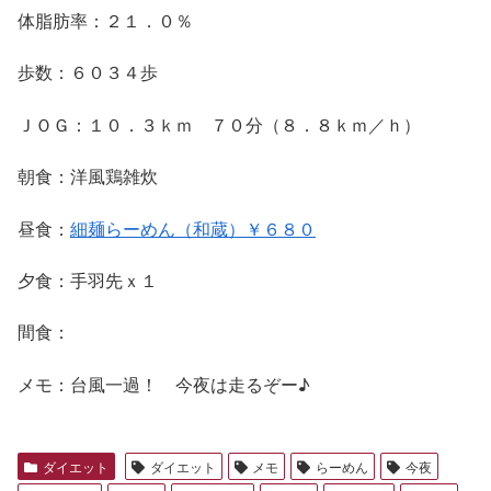
体脂肪率：２１．０％
歩数：６０３４歩
ＪＯＧ：１０．３ｋｍ ７０分（８．８ｋｍ／ｈ）
朝食：洋風鶏雑炊
昼食：
細麺らーめん（和蔵）￥６８０
夕食：手羽先ｘ１
間食：
メモ：台風一過！ 今夜は走るぞー♪
ダイエット
ダイエット
メモ
らーめん
今夜