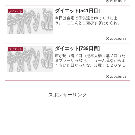
2013.05.03
ダイエット[541日目]
ダイエット
今日は自宅で子供達とゆっくりしよ
う。 ここんとこ遊びすぎたからね。
2009.02.11
ダイエット[739日目]
ダイエット
市が尾→溝ノ口→池尻大橋→溝ノ口→た
まプラーザ→帰宅。 うーん我ながらよ
く歩いた日だったな。歩数：１２０９４
歩ＪＯＧ：５．５ｋｍ４０分（８．２５
ｋｍ／ｈ）携帯をＧショック携帯に変え
2009.08.28
た。 ＲＵＮ＆ＷＡＬＫを試してみる。
スポンサーリンク