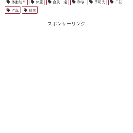
体脂肪率
体重
台風一過
和蔵
手羽先
日記
洋風
雑炊
スポンサーリンク