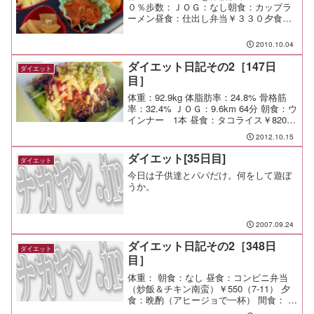
０％歩数：ＪＯＧ：なし朝食：カップラ
ーメン昼食：仕出し弁当￥３３０夕食：
仕事呑み（玉乃葉 梅軒＠二子玉川） ←
面白かった！！間食：メモ：ジャーが空
2010.10.04
っぽで慌てふためき、朝から子供達にカ
ップラーメンを食べさせて...
ダイエット日記その2［147日
ダイエット
目］
体重：92.9kg 体脂肪率：24.8% 骨格筋
率：32.4% ＪＯＧ：9.6km 64分 朝食：ウ
インナー 1本 昼食：タコライス￥820＋
ドリンク￥50（ゴリアテカフェ＠天王
2012.10.15
町） 夕食： 間食： メモ：
ダイエット[35日目]
ダイエット
今日は子供達とパパだけ。何をして遊ぼ
うか。
2007.09.24
ダイエット日記その2［348日
ダイエット
目］
体重： 朝食：なし 昼食：コンビニ弁当
（炒飯＆チキン南蛮）￥550（7-11） 夕
食：晩酌（アヒージョで一杯） 間食： 運
動：Swim-4,000/1h20min メモ：