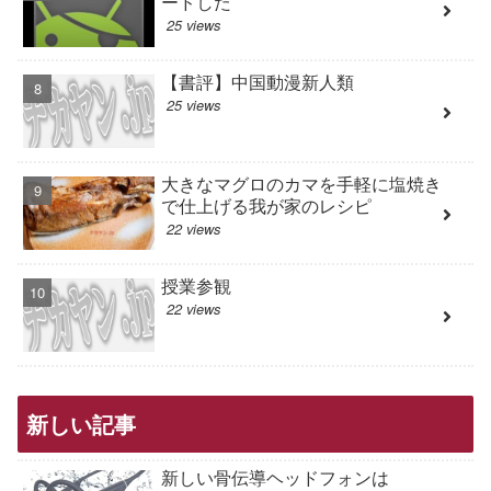
ードした
25 views
【書評】中国動漫新人類
25 views
大きなマグロのカマを手軽に塩焼き
で仕上げる我が家のレシピ
22 views
授業参観
22 views
新しい記事
新しい骨伝導ヘッドフォンは